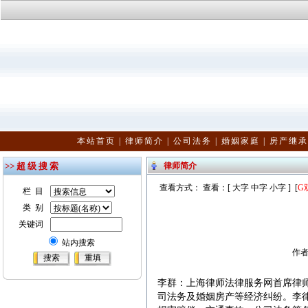
本站首页
|
律师简介
|
公司法务
|
婚姻家庭
|
房产继承
>> 超 级 搜 索
律师简介
查看方式： 查看：[
大字
中字
小字
] [
G
栏 目
类 别
关键词
站内搜索
作者：
李群：上海律师法律服务网首席律
司法务及婚姻房产等经济纠纷。李