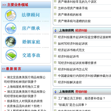
房产继承纠纷常见的九个误区
>> 主要业务领域
怎样办理房产继承手续
房产继承税的标准
房产继承税与遗赠的比较
上海律师网
经济纠纷
经济纠纷案件起诉时应提交哪些证据材
如何写经济纠纷起诉状
经济起诉书格式范文
经济纠纷起诉书
写经济纠纷起诉状有哪些要求
>> 最 新 留 言
经济纠纷起诉书怎么写
中国建设银行内部经济纠纷调解仲裁办
湖北宜昌奥美医疗用品有限公
司经理张松林强奸我妻子
经济纠纷解决途径
上海锦屋炙寿司拖欠工资
湖北宜昌奥美医疗用品有限公
上海律师网
劳动纠纷
司经理张松林强奸我妻子
工厂搬迁员工辞职，能否要补偿金？
很多陌生人对我莫名的表情
“软裁员”是怎么回事？
劣质食品流向农村？拒绝！