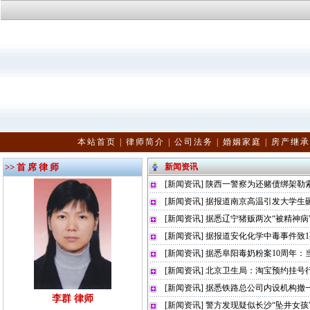
本站首页
|
律师简介
|
公司法务
|
婚姻家庭
|
房产继承
>> 首 席 律 师
新闻资讯
[
新闻资讯
]
陕西一警察为还赌债绑架勒索
[
新闻资讯
]
据报道南京高温引发大学生
[
新闻资讯
]
据悉辽宁猪贩两次“被精神病”
[
新闻资讯
]
据报道安化化学中毒事件致1
[
新闻资讯
]
据悉阜阳毒奶粉案10周年：
[
新闻资讯
]
北京卫生局：淘宝预约挂号
[
新闻资讯
]
据悉铁路总公司内设机构撤一
李群 律师
[
新闻资讯
]
警方发现疑似长沙“坠井女孩