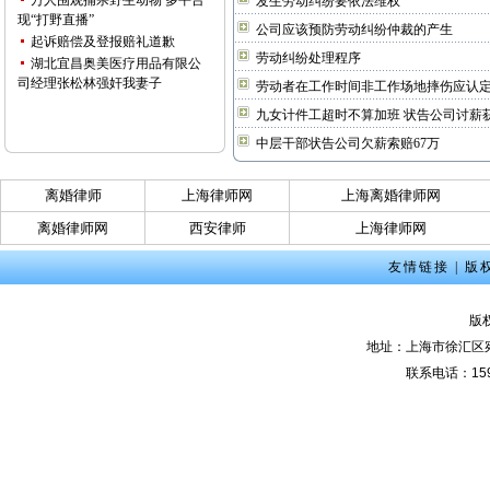
万人围观捕杀野生动物 多平台
发生劳动纠纷要依法维权
现“打野直播”
公司应该预防劳动纠纷仲裁的产生
起诉赔偿及登报赔礼道歉
劳动纠纷处理程序
湖北宜昌奥美医疗用品有限公
司经理张松林强奸我妻子
劳动者在工作时间非工作场地摔伤应认
九女计件工超时不算加班 状告公司讨薪
中层干部状告公司欠薪索赔67万
离婚律师
上海律师网
上海离婚律师网
离婚律师网
西安律师
上海律师网
友情链接
|
版
版
地址：上海市徐汇区宛
联系电话：159