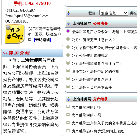
15921479030
手机:
传真:021-64686297
栏目：
类别
Email:liqun158@hotmail.com
QQ:439031105
上海律师网
公司法务
徐汇区宛平南路98号
据爆料黑龙江办公楼发生坍塌，上演现
永丰国际广场银座808
室
[
来访路线
]
公司住所变更应注意什么？
公司章程中购买公司股份的财务资助（
>> 律 师 介 绍
公司公章使用管理规定
李群：
上海律师网
首席律
公司法务部构建要点综述（二）
师，上海律师协会会员，上海
律师在公司法务中所起的作用
知名公司法律师，上海知名婚
姻房产律师，专注各类公司法
公司法务部构建要点综述
务及婚姻房产等经济纠纷。李
公司法务人员的基本条件
律师精通公司法，物权法，劳
动法，合同法等，尤其擅长处
上海律师网
房产继承
理房产纠纷、婚姻继承、损害
房产继承税的开征
赔偿、交通事故、公司法务等
房产继承税的问题
各类经济纠纷案件。上海离婚
房产继承过户加入子女的名字费用会减少
律师专业提供各类婚姻家庭免
费法律咨询。
房产继承起纠纷 六兄妹闹上法庭